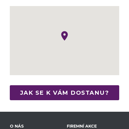
JAK SE K VÁM DOSTANU?
O NÁS
F
IREMNÍ AKCE