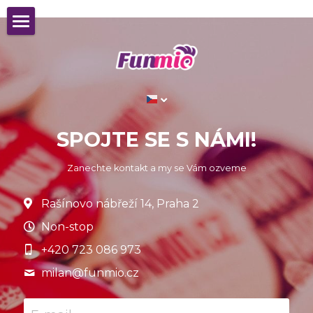
FIREMNÍ AKCE
SOUKROMÁ AKCE
O NÁS
SPOJTE SE S NÁMI!
REFERENCE
Zanechte kontakt a my se Vám ozveme
Czech
Rašínovo nábřeží 14, Praha 2
Czech
POPTEJTE AKCI
Non-stop
English
+420 723 086 973
milan@
funmio.cz