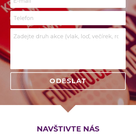
E-mail
Telefon
Zadejte druh akce (vlak, loď, večírek, roadsh
ODESLAT
NAVŠTIVTE NÁS