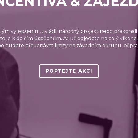
vělým vylepšením, zvládli náročný projekt nebo překonal
ujte je k dalším úspěchům. Ať už odjedete na celý víkend d
bo budete překonávat limity na závodním okruhu, připra
POPTEJTE AKCI