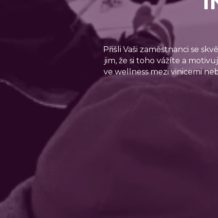
Přišli Vaši zaměstnanci se sk
jim, že si toho vážíte a motiv
ve wellness mezi vinicemi ne